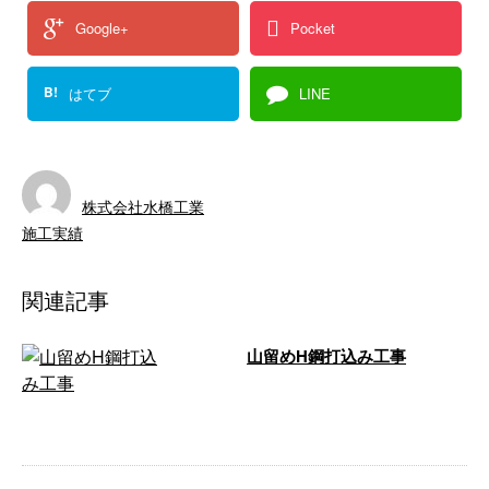
Google+
Pocket
B!
はてブ
LINE
株式会社水橋工業
施工実績
関連記事
山留めH鋼打込み工事
山留め材であるH形鋼の打込み工事を行ない
ました。 山留めH鋼打込み工事 神奈川県相
模原市の株式会社水 …