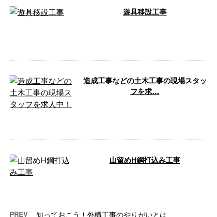
遊具移設工事
今回は、公園内の遊具の移設工事をご紹介
します。 遊具移設工事 公共工事というと道
路工事などが真っ先に …
造成工事などの土木工事の現場スタッ
フを求…
学歴・経験の有無は不問です 神奈川県相模
原市の株式会社水橋工業では、ただいま新
たな仲間を募集しており …
山留めH鋼打込み工事
山留め材であるH形鋼の打込み工事を行ない
ました。 山留めH鋼打込み工事 神奈川県相
模原市の株式会社水 …
PREV
知っておこう！外構工事のやりがいとは